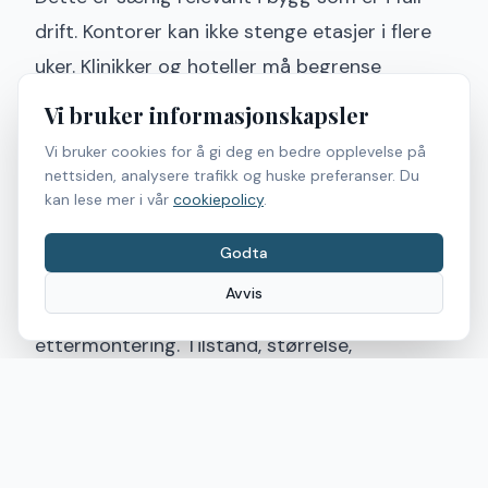
drift. Kontorer kan ikke stenge etasjer i flere
uker. Klinikker og hoteller må begrense
forstyrrelser. Da blir installasjonsmetoden en
Vi bruker informasjonskapsler
sentral del av verdien. En løsning som bevarer
Vi bruker cookies for å gi deg en bedre opplevelse på
eksisterende glass, men tilfører ny funksjon, er
nettsiden, analysere trafikk og huske preferanser. Du
kan lese mer i vår
cookiepolicy
.
ofte langt enklere å få godkjent både
økonomisk og operativt.
Godta
Samtidig finnes det grenser. Ikke alle
Avvis
glassflater er like godt egnet for
ettermontering. Tilstand, størrelse,
kantdetaljer og tilgjengelig strøm må
vurderes på stedet. Derfor er befaring viktig
før man låser spesifikasjon og pris.
Hva bør avklares før bestilling?