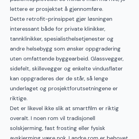
lettere er prosjektet å gjennomføre.
Dette retrofit-prinsippet gjør løsningen
interessant både for private klinikker,
tannklinikker, spesialisthelsetjenester og
andre helsebygg som ønsker oppgradering
uten omfattende byggearbeid. Glassvegger,
sidefelt, skillevegger og enkelte vindusflater
kan oppgraderes der de står, så lenge
underlaget og prosjektforutsetningene er
riktige.
Det er likevel ikke slik at smartfilm er riktig
overalt. I noen rom vil tradisjonell
solskjerming, fast frosting eller fysisk
avskjerming være nok. I andre rom er behovet