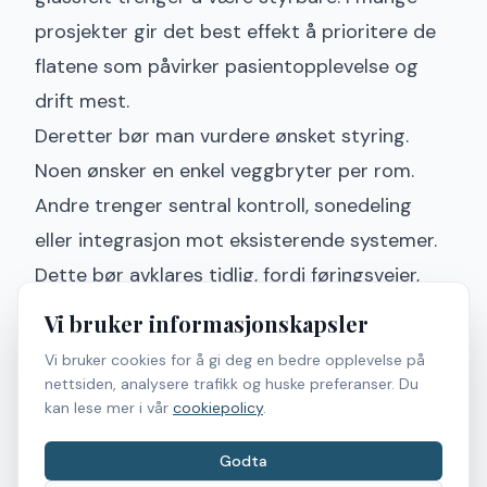
prosjekter gir det best effekt å prioritere de
flatene som påvirker pasientopplevelse og
drift mest.
Deretter bør man vurdere ønsket styring.
Noen ønsker en enkel veggbryter per rom.
Andre trenger sentral kontroll, sonedeling
eller integrasjon mot eksisterende systemer.
Dette bør avklares tidlig, fordi føringsveier,
strømtilførsel og brukerlogikk påvirker
Vi bruker informasjonskapsler
installasjonen.
Vi bruker cookies for å gi deg en bedre opplevelse på
Glasskvalitet og eksisterende forhold må
nettsiden, analysere trafikk og huske preferanser. Du
kan lese mer i vår
cookiepolicy
.
også vurderes. Smartfilm fungerer best når
underlaget er egnet og detaljene rundt
Godta
montering er riktig løst. I tillegg må man ta