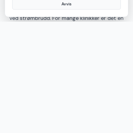
Avvis
stilling til hvordan skjermingen skal fungere
ved strømbrudd. For mange klinikker er det en
fordel at glasset går til frostet tilstand når
strømmen er av, men behovet kan variere.
Det er også fornuftig å tenke helhetlig. Skal
løsningen kun brukes for innsynsskjerming,
eller også som et arkitektonisk grep i
resepsjon, møterom og interne glasspartier?
Når flere soner vurderes samlet, blir
resultatet ofte både mer gjennomført og mer
kostnadseffektivt.
Installasjon i klinikk krever planlegging
I helse- og behandlingsmiljøer er montasje
sjelden bare et spørsmål om å møte opp med